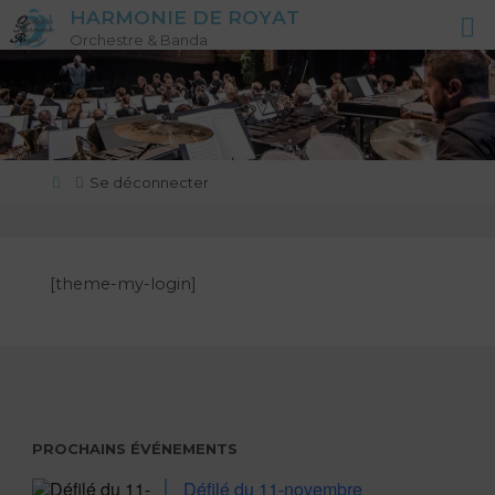
Skip
H
A
R
M
O
N
I
E
D
E
R
O
Y
A
T
to
Orchestre & Banda
content
Home
Se déconnecter
[theme-my-login]
PROCHAINS ÉVÉNEMENTS
Défilé du 11-novembre