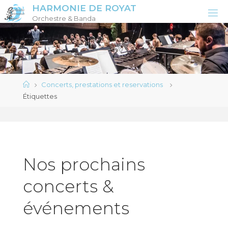
Skip
HARMONIE DE ROYAT
to
Orchestre & Banda
content
Home
Concerts, prestations et reservations
Étiquettes
Nos prochains
concerts &
événements